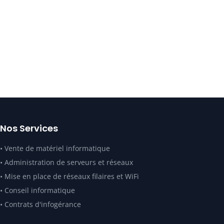
Nos Services
•
Vente de matériel informatique
•
Administration de serveurs et réseaux
•
Mise en place de réseaux filaires et WiFi
•
Conseil informatique
•
Contrats d'infogérance