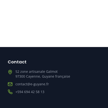
Contact
52 zone artisanale Galmot
97300
Cayenne
,
Guyane française
contact@e-guyane.fr
+594 694 42 58 13